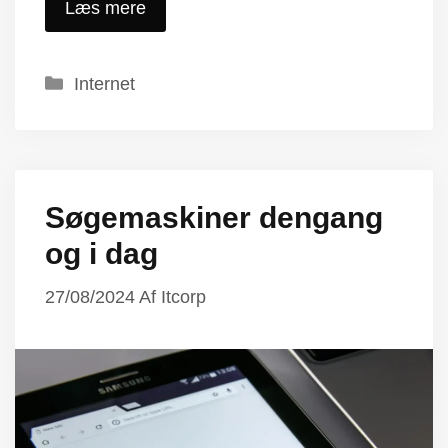
Læs mere
Kategorier
Internet
Søgemaskiner dengang
og i dag
27/08/2024
Af
Itcorp